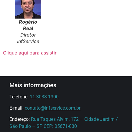
Rogério
Real
Diretor
InfService
Clique aqui para assistir
Mais informações
Telefone:
11 3038-1300
E-mail:
contato@infservice.com.br
Endereço:
Rua Taques Alvim, 172 – Cidade Jardim /
São Paulo – SP CEP: 05671-030